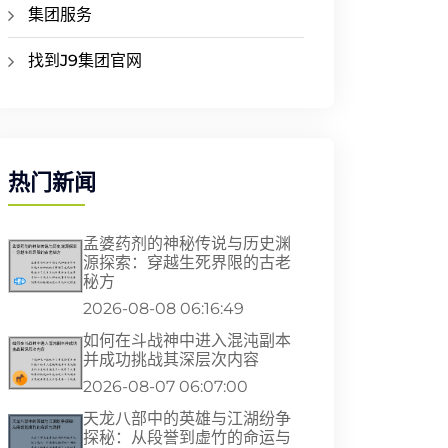
集团服务
找到J9集团官网
热门新闻
孟婆药剂的神秘传说与历史渊
源探索：穿越生死界限的古老
秘方
2026-08-08 06:16:49
如何在斗战神中进入混沌副本
并成功挑战其深层次内容
2026-08-07 06:07:00
天龙八部中的英雄与江湖纷争
探秘：从段誉到虚竹的命运与