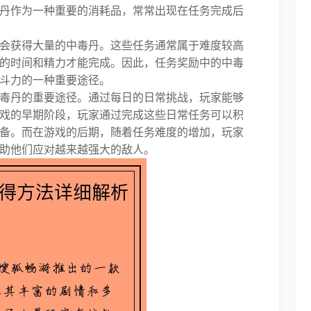
丹作为一种重要的消耗品，常常出现在任务完成后
会获得大量的中毒丹。这些任务通常属于难度较高
的时间和精力才能完成。因此，任务奖励中的中毒
斗力的一种重要途径。
毒丹的重要途径。通过每日的日常挑战，玩家能够
戏的早期阶段，玩家通过完成这些日常任务可以积
备。而在游戏的后期，随着任务难度的增加，玩家
助他们应对越来越强大的敌人。