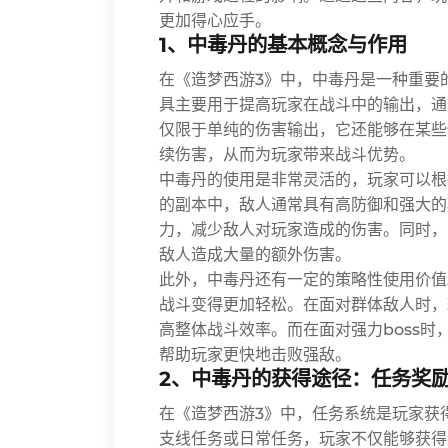
更加得心应手。
1、中毒丹的基本概念与作用
在《造梦西游3》中，中毒丹是一种重要
具主要用于提高玩家在战斗中的输出，通
仅限于单纯的伤害输出，它还能够在某些
续伤害，从而为玩家带来战斗优势。
中毒丹的使用是非常灵活的，玩家可以根
的副本中，敌人通常具有高防御和强大的
力，减少敌人对玩家造成的伤害。同时，
敌人造成大量的额外伤害。
此外，中毒丹还有一定的策略性使用价值
战斗变得更加轻松。在面对群体敌人时，
高整体战斗效率。而在面对强力boss
帮助玩家更快地击败强敌。
2、中毒丹的获得途径：任务奖
在《造梦西游3》中，任务系统是玩家获
支线任务或日常任务，玩家不仅能够获得