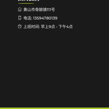
黄山市骨娘镇111号
电话: 13594780139
上班时间: 早上9点 - 下午4点