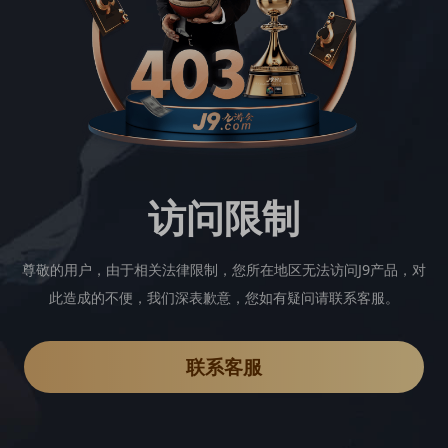
访问限制
尊敬的用户，由于相关法律限制，您所在地区无法访问J9产品，对
此造成的不便，我们深表歉意，您如有疑问请联系客服。
联系客服