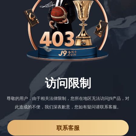
访问限制
尊敬的用户，由于相关法律限制，您所在地区无法访问J9产品，对
此造成的不便，我们深表歉意，您如有疑问请联系客服。
联系客服