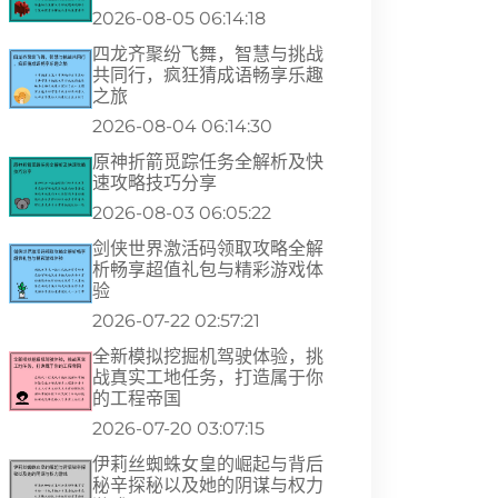
2026-08-05 06:14:18
四龙齐聚纷飞舞，智慧与挑战
共同行，疯狂猜成语畅享乐趣
之旅
2026-08-04 06:14:30
原神折箭觅踪任务全解析及快
速攻略技巧分享
2026-08-03 06:05:22
剑侠世界激活码领取攻略全解
析畅享超值礼包与精彩游戏体
验
2026-07-22 02:57:21
全新模拟挖掘机驾驶体验，挑
战真实工地任务，打造属于你
的工程帝国
2026-07-20 03:07:15
伊莉丝蜘蛛女皇的崛起与背后
秘辛探秘以及她的阴谋与权力