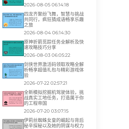
2026-08-05 06:14:18
四龙齐聚纷飞舞，智慧与挑战
共同行，疯狂猜成语畅享乐趣
之旅
2026-08-04 06:14:30
原神折箭觅踪任务全解析及快
速攻略技巧分享
2026-08-03 06:05:22
剑侠世界激活码领取攻略全解
析畅享超值礼包与精彩游戏体
验
2026-07-22 02:57:21
全新模拟挖掘机驾驶体验，挑
战真实工地任务，打造属于你
的工程帝国
2026-07-20 03:07:15
伊莉丝蜘蛛女皇的崛起与背后
秘辛探秘以及她的阴谋与权力