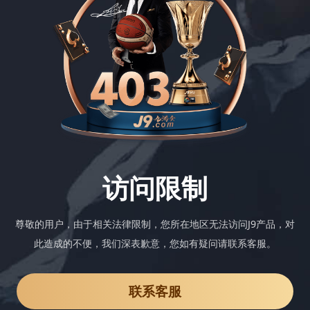
访问限制
尊敬的用户，由于相关法律限制，您所在地区无法访问J9产品，对
此造成的不便，我们深表歉意，您如有疑问请联系客服。
联系客服